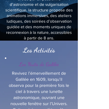
d’astronomie et de vulgarisation
scientifique, la structure propose des
animations immersives, des ateliers
ludiques, des soirées d’observation
guidée et des moments uniques de
reconnexion à la nature, accessibles
à partir de 8 ans.
Les Activités
Les Nuits de Galilée
Revivez l’émerveillement de
Galilée en 1609, lorsqu’il
observa pour la première fois le
ciel à travers une lunette
astronomique, ouvrant une
nouvelle fenêtre sur l’Univers.