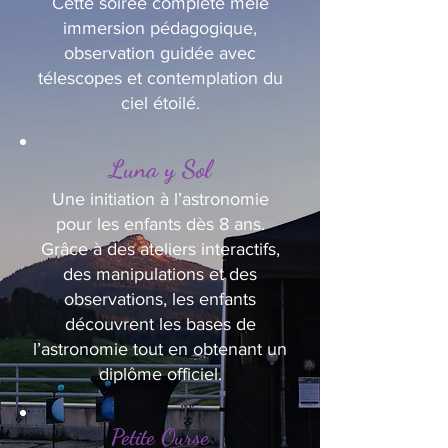
Cette soirée complète mêle
immersion pédagogique,
observation guidée avec
télescopes et contemplation du
ciel étoilé.
Luna y Sol
Une initiation à l’astronomie
pour les enfants dès 8 ans.
Grâce à des ateliers interactifs,
des manipulations et des
observations, les enfants
découvrent les bases de
l’astronomie tout en obtenant un
diplôme officiel.
Petite Ourse