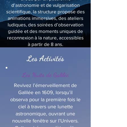
d’astronomie et de vulgarisation
scientifique, la structure propose des
animations immersives, des ateliers
ludiques, des soirées d’observation
guidée et des moments uniques de
reconnexion à la nature, accessibles
à partir de 8 ans.
Les Activités
Les Nuits de Galilée
Revivez l’émerveillement de
Galilée en 1609, lorsqu’il
observa pour la première fois le
ciel à travers une lunette
astronomique, ouvrant une
nouvelle fenêtre sur l’Univers.