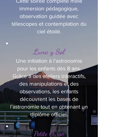
Cette soirée complète mêle
immersion pédagogique,
observation guidée avec
télescopes et contemplation du
ciel étoilé.
Luna y Sol
Une initiation à l’astronomie
pour les enfants dès 8 ans.
Grâce à des ateliers interactifs,
des manipulations et des
observations, les enfants
découvrent les bases de
l’astronomie tout en obtenant un
diplôme officiel.
Petite Ourse