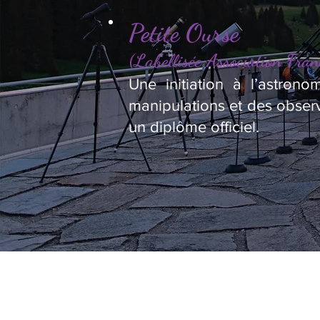
Petite Ourse
(Labellisée Association Fran
Une initiation à l’astron
manipulations et des observ
un diplôme officiel.