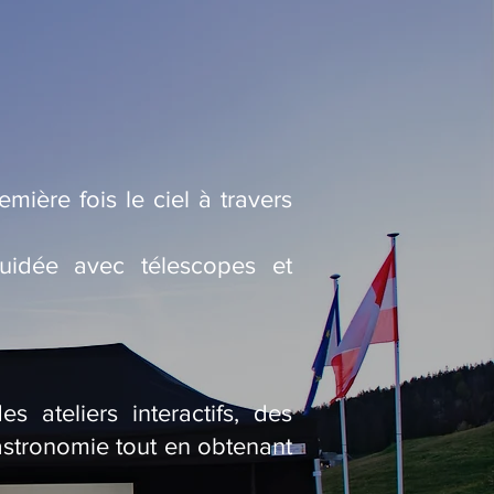
mière fois le ciel à travers
uidée avec télescopes et
 ateliers interactifs, des
’astronomie tout en obtenant