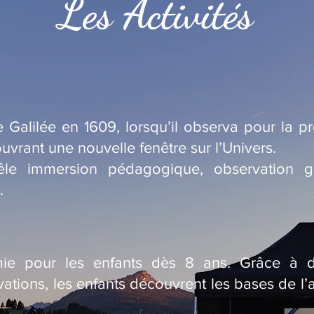
Les Activités
 Galilée en 1609, lorsqu’il observa pour la pre
uvrant une nouvelle fenêtre sur l’Univers.
êle immersion pédagogique, observation g
.
omie pour les enfants dès 8 ans. Grâce à des
ations, les enfants découvrent les bases de l