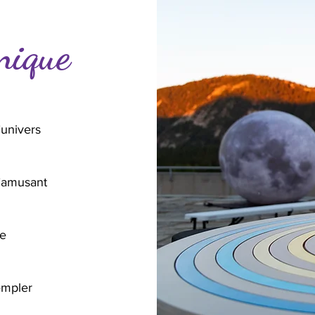
nique
’univers
’amusant
te
empler