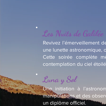
Les Nuits de Galilée
Revivez l’émerveillement de
une lunette astronomique, o
Cette soirée complète m
contemplation du ciel étoilé
Luna y Sol
Une initiation à l’astron
manipulations et des observ
un diplôme officiel.