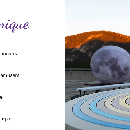
nique
’univers
’amusant
te
empler