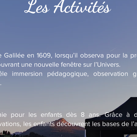
Les Activités
 Galilée en 1609, lorsqu’il observa pour la pre
uvrant une nouvelle fenêtre sur l’Univers.
êle immersion pédagogique, observation g
.
omie pour les enfants dès 8 ans. Grâce à des
ations, les enfants découvrent les bases de l