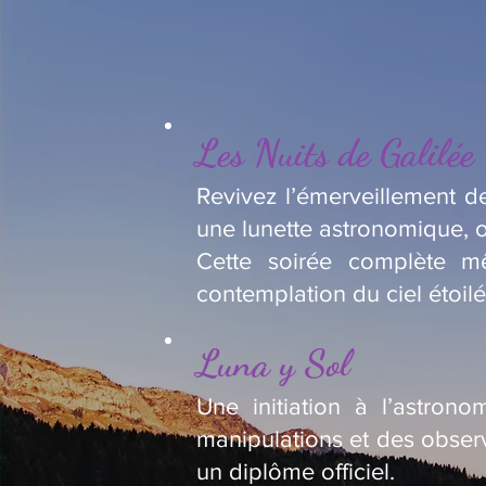
Les Nuits de Galilée
Revivez l’émerveillement de
une lunette astronomique, o
Cette soirée complète m
contemplation du ciel étoilé
Luna y Sol
Une initiation à l’astron
manipulations et des observ
un diplôme officiel.