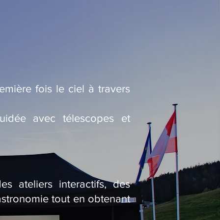
mière fois le ciel à travers
uidée avec télescopes et
 ateliers interactifs, des
’astronomie tout en obtenant