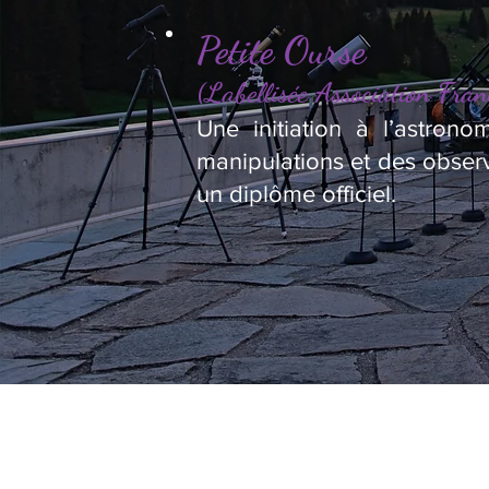
Petite Ourse
(Labellisée Association Fran
Une initiation à l’astron
manipulations et des observ
un diplôme officiel.