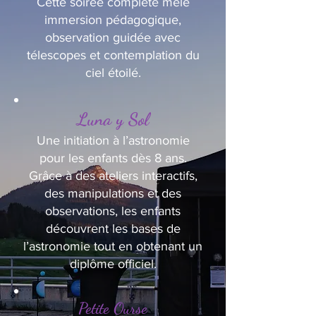
Cette soirée complète mêle
immersion pédagogique,
observation guidée avec
télescopes et contemplation du
ciel étoilé.
Luna y Sol
Une initiation à l’astronomie
pour les enfants dès 8 ans.
Grâce à des ateliers interactifs,
des manipulations et des
observations, les enfants
découvrent les bases de
l’astronomie tout en obtenant un
diplôme officiel.
Petite Ourse