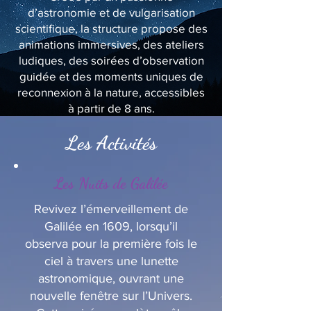
d’astronomie et de vulgarisation
scientifique, la structure propose des
animations immersives, des ateliers
ludiques, des soirées d’observation
guidée et des moments uniques de
reconnexion à la nature, accessibles
à partir de 8 ans.
Les Activités
Les Nuits de Galilée
Revivez l’émerveillement de
Galilée en 1609, lorsqu’il
observa pour la première fois le
ciel à travers une lunette
astronomique, ouvrant une
nouvelle fenêtre sur l’Univers.