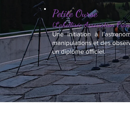
Petite Ourse
(Labellisée Association Fran
Une initiation à l’astron
manipulations et des observ
un diplôme officiel.