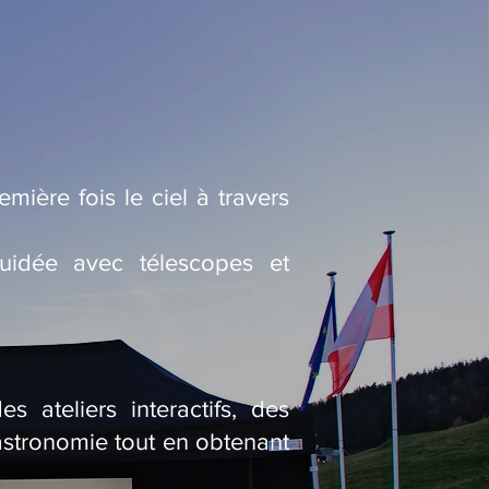
mière fois le ciel à travers
uidée avec télescopes et
 ateliers interactifs, des
’astronomie tout en obtenant