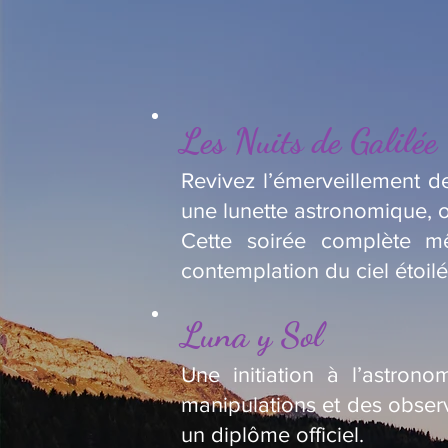
Les Nuits de Galilée
Revivez l’émerveillement de
une lunette astronomique, o
Cette soirée complète m
contemplation du ciel étoilé
Luna y Sol
Une initiation à l’astron
manipulations et des observ
un diplôme officiel.