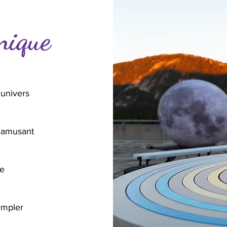
nique
’univers
’amusant
te
empler