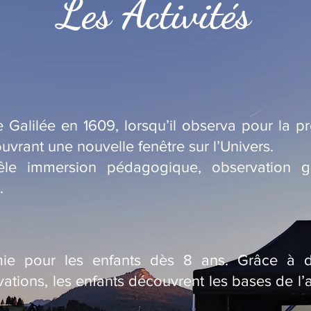
Les Activités
 Galilée en 1609, lorsqu’il observa pour la pre
uvrant une nouvelle fenêtre sur l’Univers.
êle immersion pédagogique, observation g
.
omie pour les enfants dès 8 ans. Grâce à des
ations, les enfants découvrent les bases de l