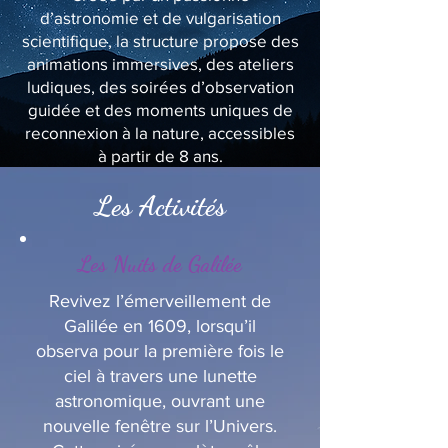
d’astronomie et de vulgarisation
scientifique, la structure propose des
animations immersives, des ateliers
ludiques, des soirées d’observation
guidée et des moments uniques de
reconnexion à la nature, accessibles
à partir de 8 ans.
Les Activités
Les Nuits de Galilée
Revivez l’émerveillement de
Galilée en 1609, lorsqu’il
observa pour la première fois le
ciel à travers une lunette
astronomique, ouvrant une
nouvelle fenêtre sur l’Univers.