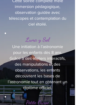
Cette soirée complète mêle
immersion pédagogique,
observation guidée avec
télescopes et contemplation du
ciel étoilé.
Luna y Sol
Une initiation à l’astronomie
pour les enfants dès 8 ans.
Grâce à des ateliers interactifs,
des manipulations et des
observations, les enfants
découvrent les bases de
l’astronomie tout en obtenant un
diplôme officiel.
Petite Ourse