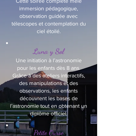
Cette soirée complète mêle
immersion pédagogique,
observation guidée avec
télescopes et contemplation du
ciel étoilé.
Luna y Sol
Une initiation à l’astronomie
pour les enfants dès 8 ans.
Grâce à des ateliers interactifs,
des manipulations et des
observations, les enfants
découvrent les bases de
l’astronomie tout en obtenant un
diplôme officiel.
Petite Ourse