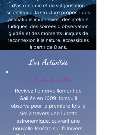
d’astronomie et de vulgarisation
scientifique, la structure propose des
animations immersives, des ateliers
ludiques, des soirées d’observation
guidée et des moments uniques de
reconnexion à la nature, accessibles
à partir de 8 ans.
Les Activités
Les Nuits de Galilée
Revivez l’émerveillement de
Galilée en 1609, lorsqu’il
observa pour la première fois le
ciel à travers une lunette
astronomique, ouvrant une
nouvelle fenêtre sur l’Univers.