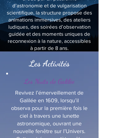
d’astronomie et de vulgarisation
scientifique, la structure propose des
animations immersives, des ateliers
ludiques, des soirées d’observation
guidée et des moments uniques de
reconnexion à la nature, accessibles
à partir de 8 ans.
Les Activités
Les Nuits de Galilée
Revivez l’émerveillement de
Galilée en 1609, lorsqu’il
observa pour la première fois le
ciel à travers une lunette
astronomique, ouvrant une
nouvelle fenêtre sur l’Univers.