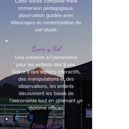
Cette soirée complète mêle
immersion pédagogique,
observation guidée avec
télescopes et contemplation du
ciel étoilé.
Luna y Sol
Une initiation à l’astronomie
pour les enfants dès 8 ans.
Grâce à des ateliers interactifs,
des manipulations et des
observations, les enfants
découvrent les bases de
l’astronomie tout en obtenant un
diplôme officiel.
Petite Ourse