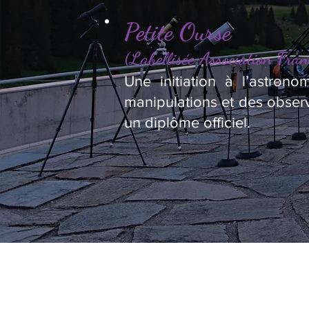
Petite Ourse
(Labellisée Association Fran
Une initiation à l’astron
manipulations et des observ
un diplôme officiel.