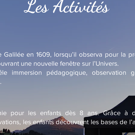
Les Activités
 Galilée en 1609, lorsqu’il observa pour la pre
uvrant une nouvelle fenêtre sur l’Univers.
êle immersion pédagogique, observation g
.
omie pour les enfants dès 8 ans. Grâce à des
ations, les enfants découvrent les bases de l