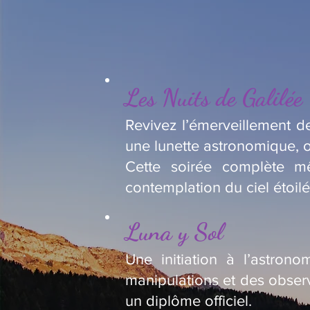
Les Nuits de Galilée
Revivez l’émerveillement de
une lunette astronomique, o
Cette soirée complète m
contemplation du ciel étoilé
Luna y Sol
Une initiation à l’astron
manipulations et des observ
un diplôme officiel.