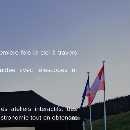
mière fois le ciel à travers
uidée avec télescopes et
 ateliers interactifs, des
’astronomie tout en obtenant