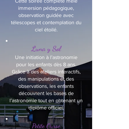
Cette soirée complète mêle
immersion pédagogique,
observation guidée avec
télescopes et contemplation du
ciel étoilé.
Luna y Sol
Une initiation à l’astronomie
pour les enfants dès 8 ans.
Grâce à des ateliers interactifs,
des manipulations et des
observations, les enfants
découvrent les bases de
l’astronomie tout en obtenant un
diplôme officiel.
Petite Ourse