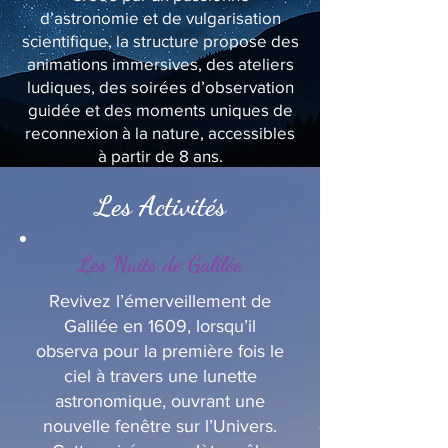
d’astronomie et de vulgarisation
scientifique, la structure propose des
animations immersives, des ateliers
ludiques, des soirées d’observation
guidée et des moments uniques de
reconnexion à la nature, accessibles
à partir de 8 ans.
Les Activités
Les Nuits de Galilée
Revivez l’émerveillement de
Galilée en 1609, lorsqu’il
observa pour la première fois le
ciel à travers une lunette
astronomique, ouvrant une
nouvelle fenêtre sur l’Univers.