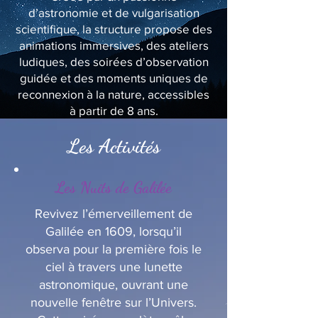
d’astronomie et de vulgarisation
scientifique, la structure propose des
animations immersives, des ateliers
ludiques, des soirées d’observation
guidée et des moments uniques de
reconnexion à la nature, accessibles
à partir de 8 ans.
Les Activités
Les Nuits de Galilée
Revivez l’émerveillement de
Galilée en 1609, lorsqu’il
observa pour la première fois le
ciel à travers une lunette
astronomique, ouvrant une
nouvelle fenêtre sur l’Univers.