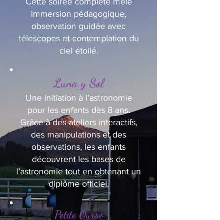
Cette soirée complète mêle
immersion pédagogique,
observation guidée avec
télescopes et contemplation du
ciel étoilé.
Luna y Sol
Une initiation à l’astronomie
pour les enfants dès 8 ans.
Grâce à des ateliers interactifs,
des manipulations et des
observations, les enfants
découvrent les bases de
l’astronomie tout en obtenant un
diplôme officiel.
Petite Ourse