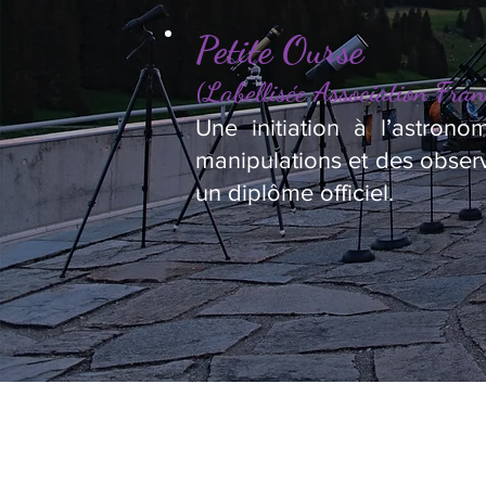
Petite Ourse
(Labellisée Association Fran
Une initiation à l’astron
manipulations et des observ
un diplôme officiel.