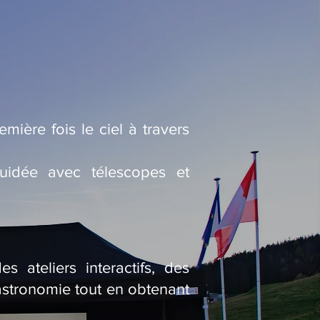
mière fois le ciel à travers
uidée avec télescopes et
 ateliers interactifs, des
’astronomie tout en obtenant