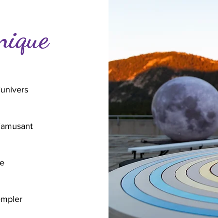
nique
’univers
’amusant
te
empler