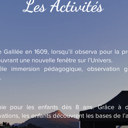
Les Activités
 Galilée en 1609, lorsqu’il observa pour la pre
uvrant une nouvelle fenêtre sur l’Univers.
êle immersion pédagogique, observation g
.
omie pour les enfants dès 8 ans. Grâce à des
ations, les enfants découvrent les bases de l