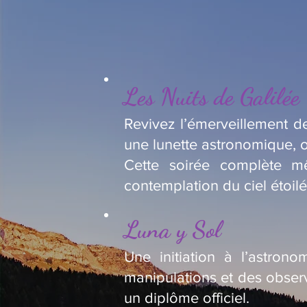
Les Nuits de Galilée
Revivez l’émerveillement de
une lunette astronomique, o
Cette soirée complète m
contemplation du ciel étoilé
Luna y Sol
Une initiation à l’astron
manipulations et des observ
un diplôme officiel.