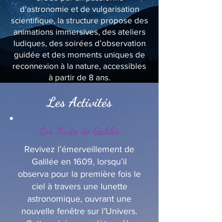
d’astronomie et de vulgarisation
scientifique, la structure propose des
animations immersives, des ateliers
ludiques, des soirées d’observation
guidée et des moments uniques de
reconnexion à la nature, accessibles
à partir de 8 ans.
Les Activités
Les Nuits de Galilée
Revivez l’émerveillement de
Galilée en 1609, lorsqu’il
observa pour la première fois le
ciel à travers une lunette
astronomique, ouvrant une
nouvelle fenêtre sur l’Univers.