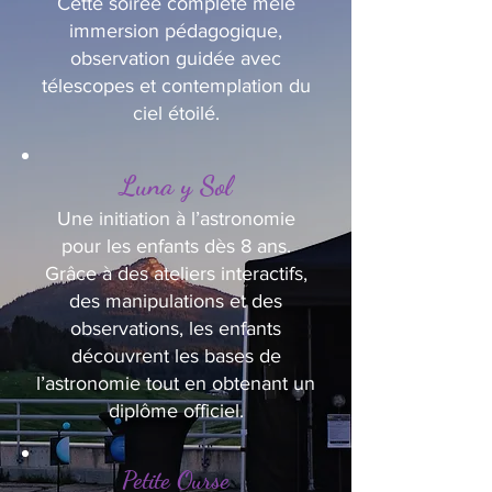
Cette soirée complète mêle
immersion pédagogique,
observation guidée avec
télescopes et contemplation du
ciel étoilé.
Luna y Sol
Une initiation à l’astronomie
pour les enfants dès 8 ans.
Grâce à des ateliers interactifs,
des manipulations et des
observations, les enfants
découvrent les bases de
l’astronomie tout en obtenant un
diplôme officiel.
Petite Ourse