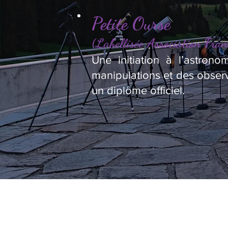
Petite Ourse
(Labellisée Association Fran
Une initiation à l’astron
manipulations et des observ
un diplôme officiel.