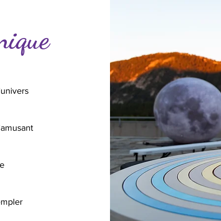
nique
’univers
’amusant
te
empler