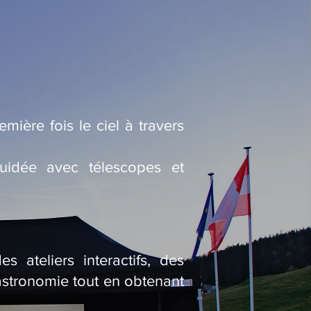
mière fois le ciel à travers
uidée avec télescopes et
 ateliers interactifs, des
’astronomie tout en obtenant