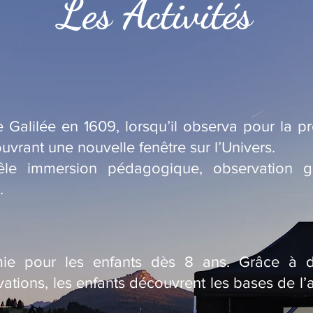
Les Activités
 Galilée en 1609, lorsqu’il observa pour la pre
uvrant une nouvelle fenêtre sur l’Univers.
êle immersion pédagogique, observation g
.
omie pour les enfants dès 8 ans. Grâce à des
ations, les enfants découvrent les bases de l