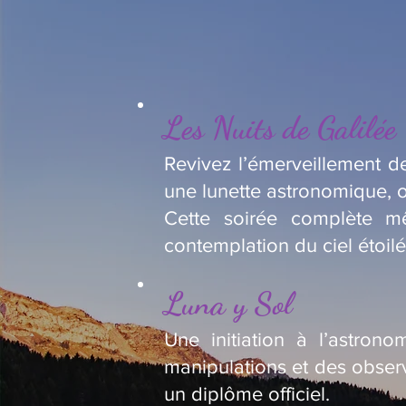
Les Nuits de Galilée
Revivez l’émerveillement de
une lunette astronomique, o
Cette soirée complète m
contemplation du ciel étoilé
Luna y Sol
Une initiation à l’astron
manipulations et des observ
un diplôme officiel.