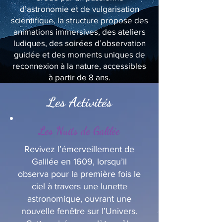
d’astronomie et de vulgarisation
scientifique, la structure propose des
animations immersives, des ateliers
ludiques, des soirées d’observation
guidée et des moments uniques de
reconnexion à la nature, accessibles
à partir de 8 ans.
Les Activités
Les Nuits de Galilée
Revivez l’émerveillement de
Galilée en 1609, lorsqu’il
observa pour la première fois le
ciel à travers une lunette
astronomique, ouvrant une
nouvelle fenêtre sur l’Univers.