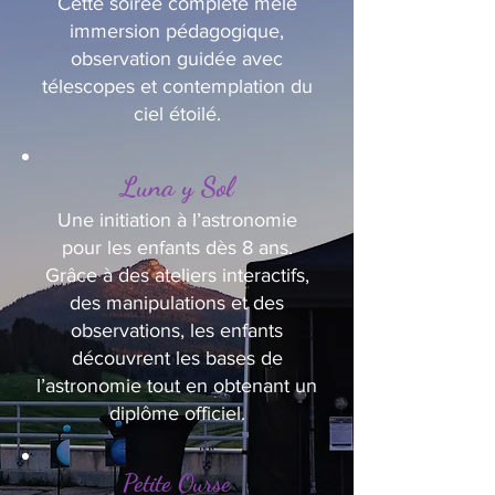
Cette soirée complète mêle
immersion pédagogique,
observation guidée avec
télescopes et contemplation du
ciel étoilé.
Luna y Sol
Une initiation à l’astronomie
pour les enfants dès 8 ans.
Grâce à des ateliers interactifs,
des manipulations et des
observations, les enfants
découvrent les bases de
l’astronomie tout en obtenant un
diplôme officiel.
Petite Ourse