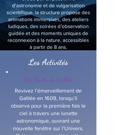
d’astronomie et de vulgarisation
scientifique, la structure propose des
animations immersives, des ateliers
ludiques, des soirées d’observation
guidée et des moments uniques de
reconnexion à la nature, accessibles
à partir de 8 ans.
Les Activités
Les Nuits de Galilée
Revivez l’émerveillement de
Galilée en 1609, lorsqu’il
observa pour la première fois le
ciel à travers une lunette
astronomique, ouvrant une
nouvelle fenêtre sur l’Univers.