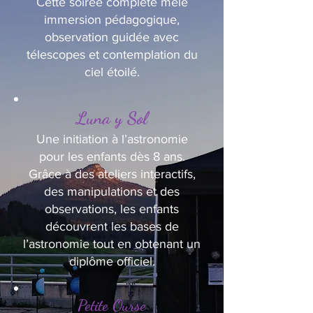
Cette soirée complète mêle
immersion pédagogique,
observation guidée avec
télescopes et contemplation du
ciel étoilé.
Luna y Sol
Une initiation à l’astronomie
pour les enfants dès 8 ans.
Grâce à des ateliers interactifs,
des manipulations et des
observations, les enfants
découvrent les bases de
l’astronomie tout en obtenant un
diplôme officiel.
Petite Ourse