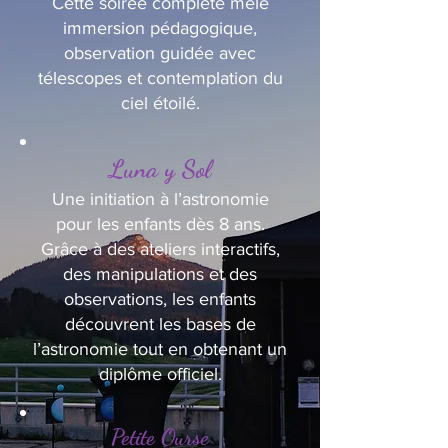
Cette soirée complète mêle
immersion pédagogique,
observation guidée avec
télescopes et contemplation du
ciel étoilé.
Luna y Sol
Une initiation à l’astronomie
pour les enfants dès 8 ans.
Grâce à des ateliers interactifs,
des manipulations et des
observations, les enfants
découvrent les bases de
l’astronomie tout en obtenant un
diplôme officiel.
Petite Ourse