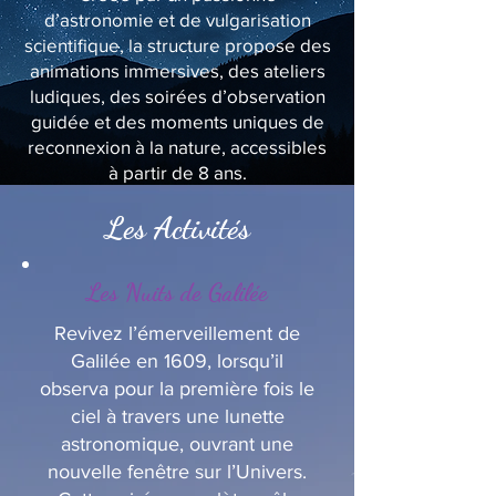
d’astronomie et de vulgarisation
scientifique, la structure propose des
animations immersives, des ateliers
ludiques, des soirées d’observation
guidée et des moments uniques de
reconnexion à la nature, accessibles
à partir de 8 ans.
Les Activités
Les Nuits de Galilée
Revivez l’émerveillement de
Galilée en 1609, lorsqu’il
observa pour la première fois le
ciel à travers une lunette
astronomique, ouvrant une
nouvelle fenêtre sur l’Univers.