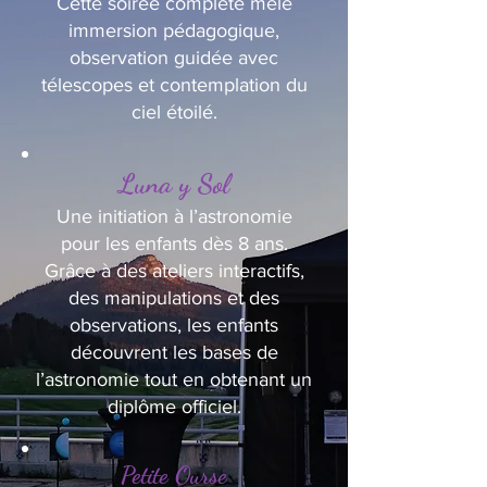
Cette soirée complète mêle
immersion pédagogique,
observation guidée avec
télescopes et contemplation du
ciel étoilé.
Luna y Sol
Une initiation à l’astronomie
pour les enfants dès 8 ans.
Grâce à des ateliers interactifs,
des manipulations et des
observations, les enfants
découvrent les bases de
l’astronomie tout en obtenant un
diplôme officiel.
Petite Ourse