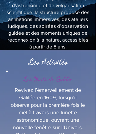
d’astronomie et de vulgarisation
scientifique, la structure propose des
animations immersives, des ateliers
ludiques, des soirées d’observation
guidée et des moments uniques de
reconnexion à la nature, accessibles
à partir de 8 ans.
Les Activités
Les Nuits de Galilée
Revivez l’émerveillement de
Galilée en 1609, lorsqu’il
observa pour la première fois le
ciel à travers une lunette
astronomique, ouvrant une
nouvelle fenêtre sur l’Univers.