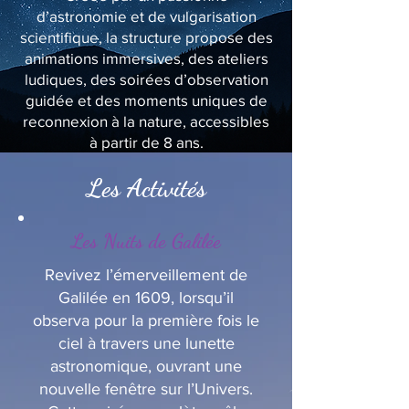
d’astronomie et de vulgarisation
scientifique, la structure propose des
animations immersives, des ateliers
ludiques, des soirées d’observation
guidée et des moments uniques de
reconnexion à la nature, accessibles
à partir de 8 ans.
Les Activités
Les Nuits de Galilée
Revivez l’émerveillement de
Galilée en 1609, lorsqu’il
observa pour la première fois le
ciel à travers une lunette
astronomique, ouvrant une
nouvelle fenêtre sur l’Univers.