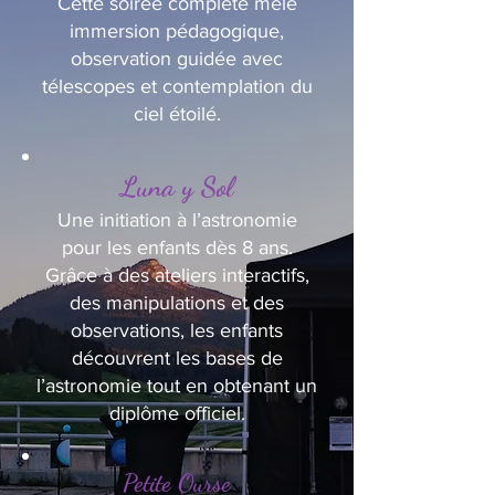
Cette soirée complète mêle
immersion pédagogique,
observation guidée avec
télescopes et contemplation du
ciel étoilé.
Luna y Sol
Une initiation à l’astronomie
pour les enfants dès 8 ans.
Grâce à des ateliers interactifs,
des manipulations et des
observations, les enfants
découvrent les bases de
l’astronomie tout en obtenant un
diplôme officiel.
Petite Ourse