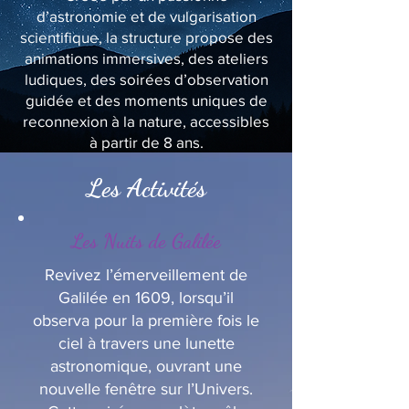
d’astronomie et de vulgarisation
scientifique, la structure propose des
animations immersives, des ateliers
ludiques, des soirées d’observation
guidée et des moments uniques de
reconnexion à la nature, accessibles
à partir de 8 ans.
Les Activités
Les Nuits de Galilée
Revivez l’émerveillement de
Galilée en 1609, lorsqu’il
observa pour la première fois le
ciel à travers une lunette
astronomique, ouvrant une
nouvelle fenêtre sur l’Univers.