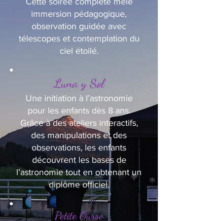
Cette soirée complète mêle
immersion pédagogique,
observation guidée avec
télescopes et contemplation du
ciel étoilé.
Luna y Sol
Une initiation à l’astronomie
pour les enfants dès 8 ans.
Grâce à des ateliers interactifs,
des manipulations et des
observations, les enfants
découvrent les bases de
l’astronomie tout en obtenant un
diplôme officiel.
Petite Ourse