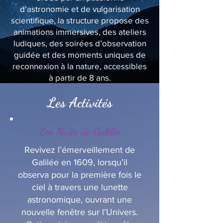
d’astronomie et de vulgarisation
scientifique, la structure propose des
animations immersives, des ateliers
ludiques, des soirées d’observation
guidée et des moments uniques de
reconnexion à la nature, accessibles
à partir de 8 ans.
Les Activités
Les Nuits de Galilée
Revivez l’émerveillement de
Galilée en 1609, lorsqu’il
observa pour la première fois le
ciel à travers une lunette
astronomique, ouvrant une
nouvelle fenêtre sur l’Univers.