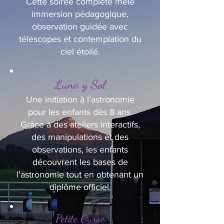
Cette soirée complète mêle
immersion pédagogique,
observation guidée avec
télescopes et contemplation du
ciel étoilé.
Luna y Sol
Une initiation à l’astronomie
pour les enfants dès 8 ans.
Grâce à des ateliers interactifs,
des manipulations et des
observations, les enfants
découvrent les bases de
l’astronomie tout en obtenant un
diplôme officiel.
Petite Ourse