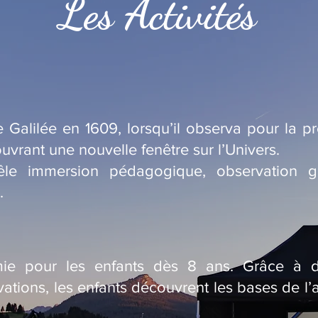
Les Activités
 Galilée en 1609, lorsqu’il observa pour la pre
uvrant une nouvelle fenêtre sur l’Univers.
êle immersion pédagogique, observation g
.
omie pour les enfants dès 8 ans. Grâce à des
ations, les enfants découvrent les bases de l