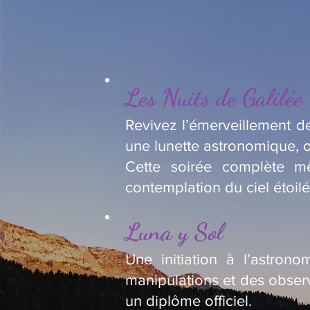
Les Nuits de Galilée
Revivez l’émerveillement de
une lunette astronomique, o
Cette soirée complète m
contemplation du ciel étoilé
Luna y Sol
Une initiation à l’astron
manipulations et des observ
un diplôme officiel.