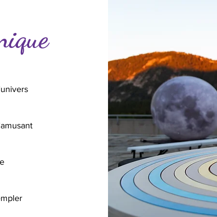
nique
’univers
’amusant
te
empler