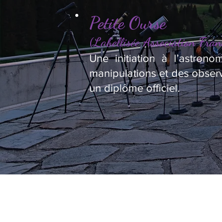
Petite Ourse
(Labellisée Association Fran
Une initiation à l’astron
manipulations et des observ
un diplôme officiel.