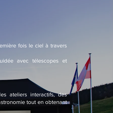
mière fois le ciel à travers
uidée avec télescopes et
 ateliers interactifs, des
’astronomie tout en obtenant