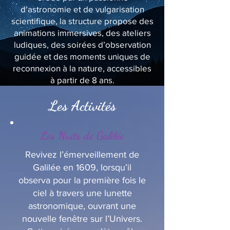
d’astronomie et de vulgarisation
scientifique, la structure propose des
animations immersives, des ateliers
ludiques, des soirées d’observation
guidée et des moments uniques de
reconnexion à la nature, accessibles
à partir de 8 ans.
Les Activités
Les Nuits de Galilée
Revivez l’émerveillement de
Galilée en 1609, lorsqu’il
observa pour la première fois le
ciel à travers une lunette
astronomique, ouvrant une
nouvelle fenêtre sur l’Univers.