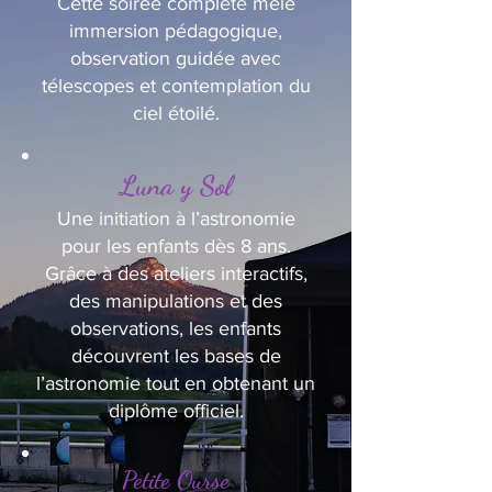
Cette soirée complète mêle
immersion pédagogique,
observation guidée avec
télescopes et contemplation du
ciel étoilé.
Luna y Sol
Une initiation à l’astronomie
pour les enfants dès 8 ans.
Grâce à des ateliers interactifs,
des manipulations et des
observations, les enfants
découvrent les bases de
l’astronomie tout en obtenant un
diplôme officiel.
Petite Ourse