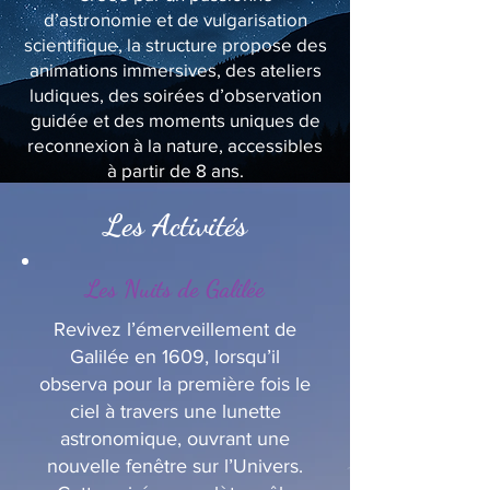
d’astronomie et de vulgarisation
scientifique, la structure propose des
animations immersives, des ateliers
ludiques, des soirées d’observation
guidée et des moments uniques de
reconnexion à la nature, accessibles
à partir de 8 ans.
Les Activités
Les Nuits de Galilée
Revivez l’émerveillement de
Galilée en 1609, lorsqu’il
observa pour la première fois le
ciel à travers une lunette
astronomique, ouvrant une
nouvelle fenêtre sur l’Univers.