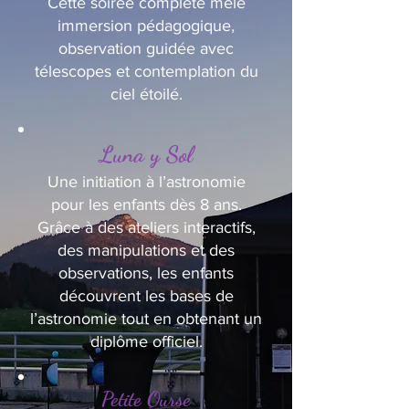
Cette soirée complète mêle
immersion pédagogique,
observation guidée avec
télescopes et contemplation du
ciel étoilé.
Luna y Sol
Une initiation à l’astronomie
pour les enfants dès 8 ans.
Grâce à des ateliers interactifs,
des manipulations et des
observations, les enfants
découvrent les bases de
l’astronomie tout en obtenant un
diplôme officiel.
Petite Ourse