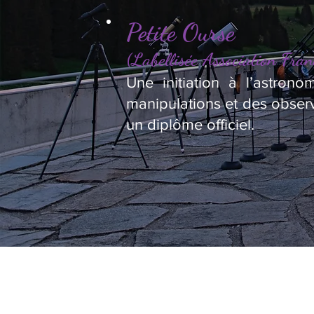
Petite Ourse
(Labellisée Association Fran
Une initiation à l’astron
manipulations et des observ
un diplôme officiel.