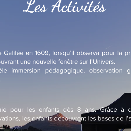
Les Activités
 Galilée en 1609, lorsqu’il observa pour la pre
uvrant une nouvelle fenêtre sur l’Univers.
êle immersion pédagogique, observation g
.
omie pour les enfants dès 8 ans. Grâce à des
ations, les enfants découvrent les bases de l