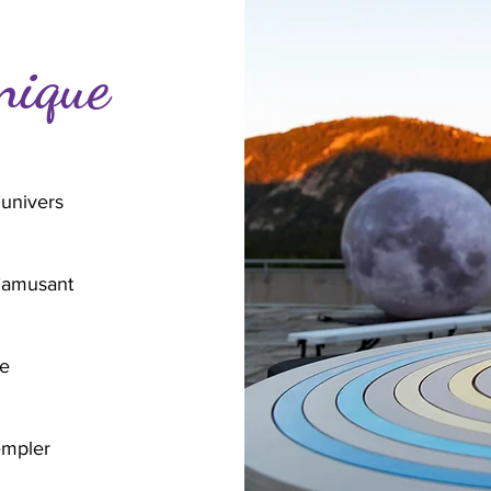
nique
’univers
’amusant
te
empler