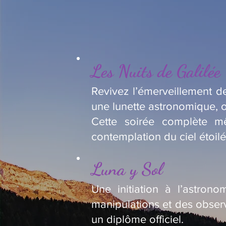
Les Nuits de Galilée
Revivez l’émerveillement de
une lunette astronomique, o
Cette soirée complète m
contemplation du ciel étoilé
Luna y Sol
Une initiation à l’astron
manipulations et des observ
un diplôme officiel.