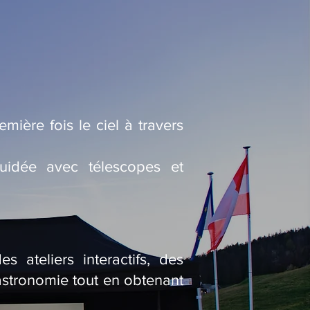
mière fois le ciel à travers
uidée avec télescopes et
 ateliers interactifs, des
’astronomie tout en obtenant