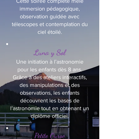
Cette soirée complète mêle
immersion pédagogique,
observation guidée avec
télescopes et contemplation du
ciel étoilé.
Luna y Sol
Une initiation à l’astronomie
pour les enfants dès 8 ans.
Grâce à des ateliers interactifs,
des manipulations et des
observations, les enfants
découvrent les bases de
l’astronomie tout en obtenant un
diplôme officiel.
Petite Ourse