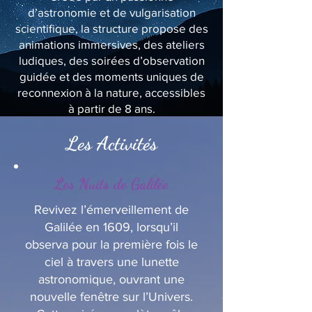
d’astronomie et de vulgarisation
scientifique, la structure propose des
animations immersives, des ateliers
ludiques, des soirées d’observation
guidée et des moments uniques de
reconnexion à la nature, accessibles
à partir de 8 ans.
Les Activités
Les Nuits de Galilée
Revivez l’émerveillement de
Galilée en 1609, lorsqu’il
observa pour la première fois le
ciel à travers une lunette
astronomique, ouvrant une
nouvelle fenêtre sur l’Univers.