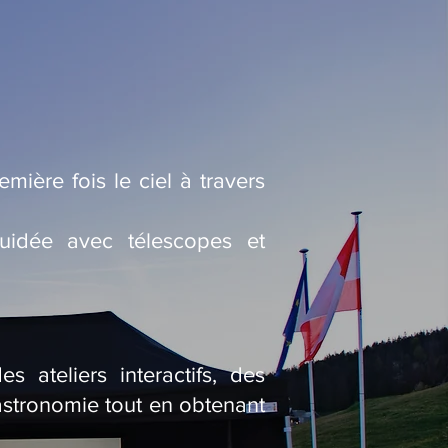
mière fois le ciel à travers
uidée avec télescopes et
 ateliers interactifs, des
’astronomie tout en obtenant