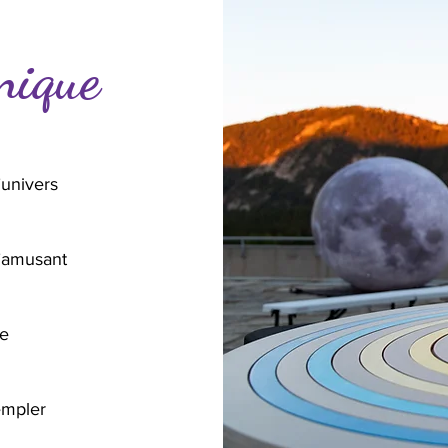
nique
’univers
’amusant
te
empler