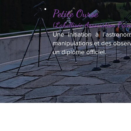
Petite Ourse
(Labellisée Association Fran
Une initiation à l’astron
manipulations et des observ
un diplôme officiel.