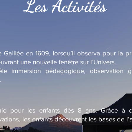
Les Activités
 Galilée en 1609, lorsqu’il observa pour la pre
uvrant une nouvelle fenêtre sur l’Univers.
êle immersion pédagogique, observation g
.
omie pour les enfants dès 8 ans. Grâce à des
ations, les enfants découvrent les bases de l