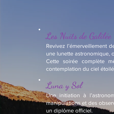
Les Nuits de Galilée
Revivez l’émerveillement de
une lunette astronomique, o
Cette soirée complète m
contemplation du ciel étoilé
Luna y Sol
Une initiation à l’astron
manipulations et des observ
un diplôme officiel.