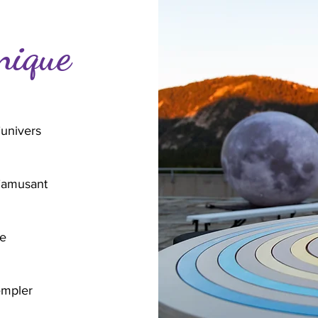
nique
’univers
’amusant
te
empler