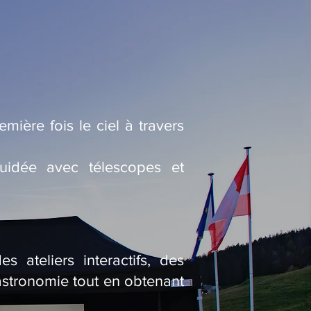
mière fois le ciel à travers
uidée avec télescopes et
 ateliers interactifs, des
’astronomie tout en obtenant