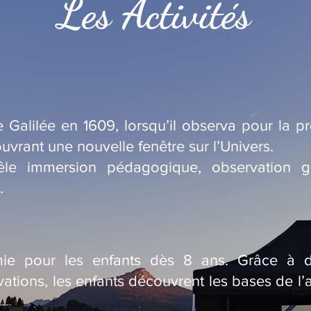
Les Activités
 Galilée en 1609, lorsqu’il observa pour la pre
uvrant une nouvelle fenêtre sur l’Univers.
êle immersion pédagogique, observation g
.
omie pour les enfants dès 8 ans. Grâce à des
ations, les enfants découvrent les bases de l