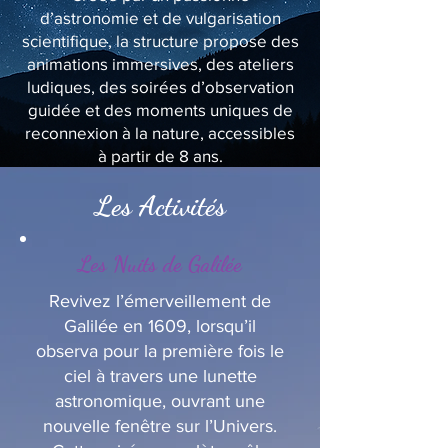
d’astronomie et de vulgarisation
scientifique, la structure propose des
animations immersives, des ateliers
ludiques, des soirées d’observation
guidée et des moments uniques de
reconnexion à la nature, accessibles
à partir de 8 ans.
Les Activités
Les Nuits de Galilée
Revivez l’émerveillement de
Galilée en 1609, lorsqu’il
observa pour la première fois le
ciel à travers une lunette
astronomique, ouvrant une
nouvelle fenêtre sur l’Univers.