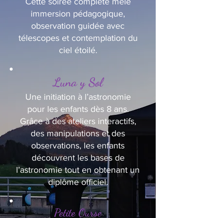
Cette soirée complète mêle
immersion pédagogique,
observation guidée avec
télescopes et contemplation du
ciel étoilé.
Luna y Sol
Une initiation à l’astronomie
pour les enfants dès 8 ans.
Grâce à des ateliers interactifs,
des manipulations et des
observations, les enfants
découvrent les bases de
l’astronomie tout en obtenant un
diplôme officiel.
Petite Ourse