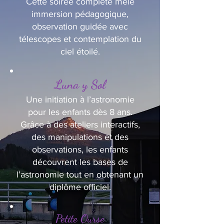
Cette soirée complète mêle
immersion pédagogique,
observation guidée avec
télescopes et contemplation du
ciel étoilé.
Luna y Sol
Une initiation à l’astronomie
pour les enfants dès 8 ans.
Grâce à des ateliers interactifs,
des manipulations et des
observations, les enfants
découvrent les bases de
l’astronomie tout en obtenant un
diplôme officiel.
Petite Ourse