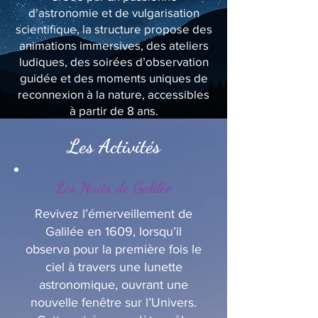
d’astronomie et de vulgarisation
scientifique, la structure propose des
animations immersives, des ateliers
ludiques, des soirées d’observation
guidée et des moments uniques de
reconnexion à la nature, accessibles
à partir de 8 ans.
Les Activités
Les Nuits de Galilée
Revivez l’émerveillement de
Galilée en 1609, lorsqu’il
observa pour la première fois le
ciel à travers une lunette
astronomique, ouvrant une
nouvelle fenêtre sur l’Univers.